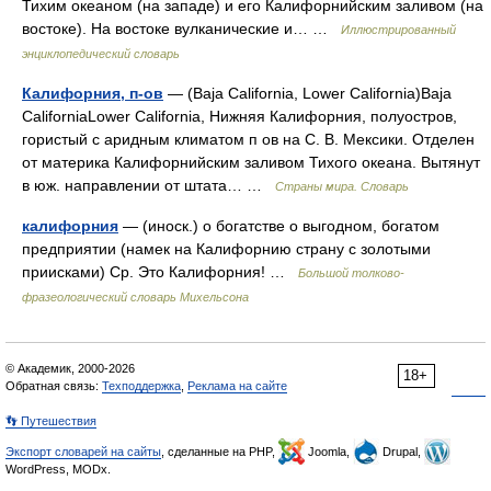
Тихим океаном (на западе) и его Калифорнийским заливом (на
востоке). На востоке вулканические и… …
Иллюстрированный
энциклопедический словарь
Калифорния, п-ов
— (Baja California, Lower California)Baja
CaliforniaLower California, Нижняя Калифорния, полуостров,
гористый с аридным климатом п ов на С. В. Мексики. Отделен
от материка Калифорнийским заливом Тихого океана. Вытянут
в юж. направлении от штата… …
Страны мира. Словарь
калифорния
— (иноск.) о богатстве о выгодном, богатом
предприятии (намек на Калифорнию страну с золотыми
приисками) Ср. Это Калифорния! …
Большой толково-
фразеологический словарь Михельсона
© Академик, 2000-2026
18+
Обратная связь:
Техподдержка
,
Реклама на сайте
👣 Путешествия
Экспорт словарей на сайты
, сделанные на PHP,
Joomla,
Drupal,
WordPress, MODx.