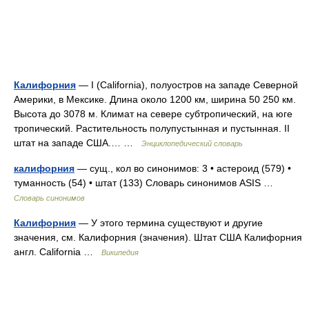
Калифорния
— I (California), полуостров на западе Северной
Америки, в Мексике. Длина около 1200 км, ширина 50 250 км.
Высота до 3078 м. Климат на севере субтропический, на юге
тропический. Растительность полупустынная и пустынная. II
штат на западе США.… …
Энциклопедический словарь
калифорния
— сущ., кол во синонимов: 3 • астероид (579) •
туманность (54) • штат (133) Словарь синонимов ASIS …
Словарь синонимов
Калифорния
— У этого термина существуют и другие
значения, см. Калифорния (значения). Штат США Калифорния
англ. California …
Википедия