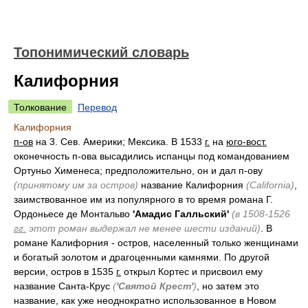
Топонимический словарь
Калифорния
Толкование
Перевод
Калифорния
п-ов
на 3. Сев. Америки; Мексика. В 1533
г.
на
юго-вост.
оконечность п-ова высадились испанцы под командованием
Ортуньо Хименеса; предположительно, он и дал п-ову
(принятому им за остров)
название Калифорния
(California)
,
заимствованное им из популярного в то время романа Г.
Ордоньесе де Монтальво
'Амадис Галльский'
(в 1508-1526
гг.
этот роман выдержал не менее шести изданий)
. В
романе Калифорния - остров, населенный только женщинами
и богатый золотом и драгоценными камнями. По другой
версии, остров в 1535
г.
открыл Кортес и присвоил ему
название Санта-Крус
(
'Святой Крест'
)
, но затем это
название, как уже неоднократно использованное в Новом